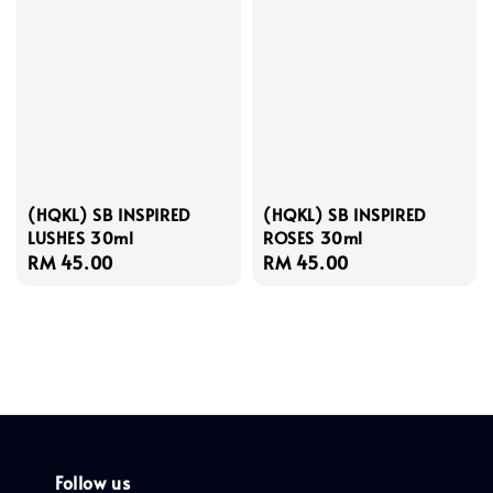
(HQKL) SB INSPIRED
(HQKL) SB INSPIRED
LUSHES 30ml
ROSES 30ml
Regular
RM 45.00
Regular
RM 45.00
price
price
Follow us