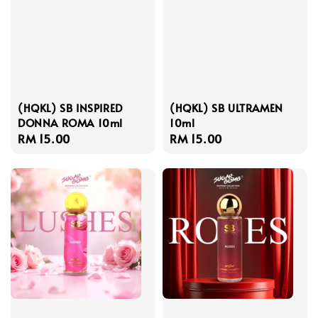
(HQKL) SB INSPIRED
(HQKL) SB ULTRAMEN
DONNA ROMA 10ml
10ml
Regular
RM 15.00
Regular
RM 15.00
price
price