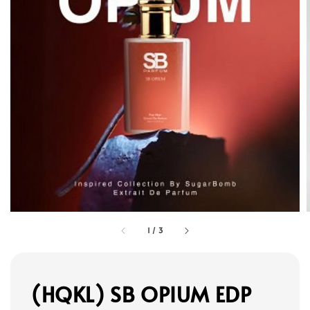
1
/
3
(HQKL) SB OPIUM EDP