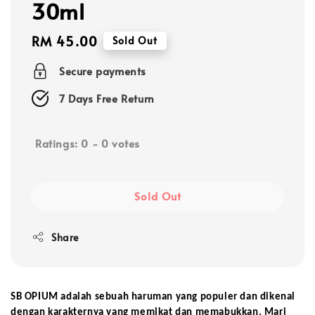
30ml
Regular
RM 45.00
Sold Out
price
Secure payments
7 Days Free Return
Ratings:
0
-
0
votes
Sold Out
Share
SB OPIUM adalah sebuah haruman yang populer dan dikenal 
dengan karakternya yang memikat dan memabukkan. Mari 