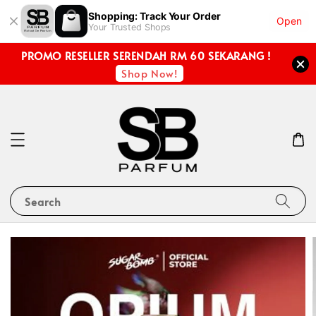
Shopping: Track Your Order
Open
Your Trusted Shops
PROMO RESELLER SERENDAH RM 60 SEKARANG !
Shop Now!
Search