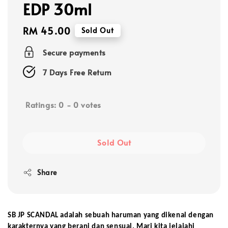
EDP 30ml
Regular
RM 45.00
Sold Out
price
Secure payments
7 Days Free Return
Ratings:
0
-
0
votes
Sold Out
Share
SB JP SCANDAL adalah sebuah haruman yang dikenal dengan 
karakternya yang berani dan sensual. Mari kita jelajahi 