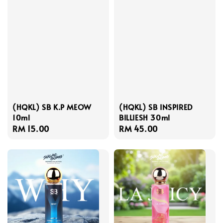
(HQKL) SB K.P MEOW
(HQKL) SB INSPIRED
10ml
BILLIESH 30ml
Regular
RM 15.00
Regular
RM 45.00
price
price