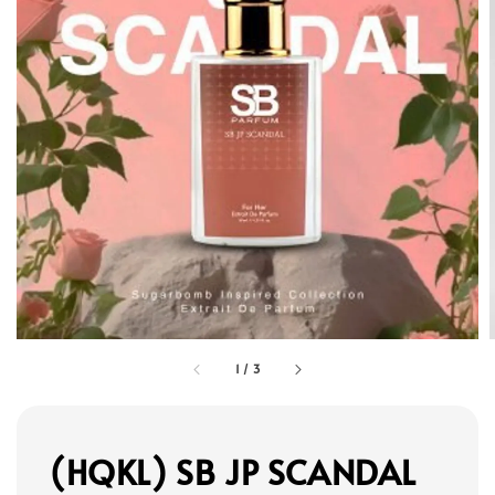
1
/
3
(HQKL) SB JP SCANDAL