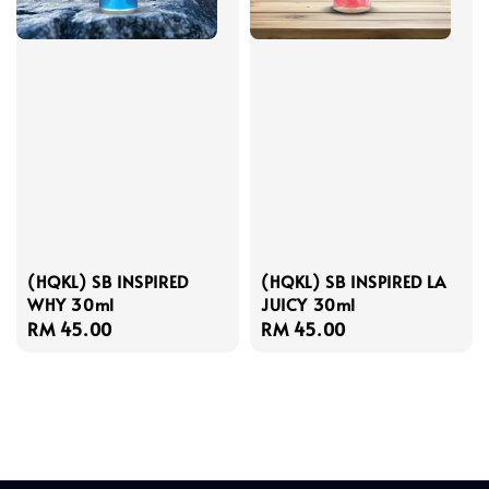
(HQKL) SB INSPIRED
(HQKL) SB INSPIRED LA
WHY 30ml
JUICY 30ml
Regular
RM 45.00
Regular
RM 45.00
price
price