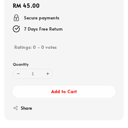
Regular
RM 45.00
price
Secure payments
7 Days Free Return
Ratings:
0
-
0
votes
Quantity
Add to Cart
Share