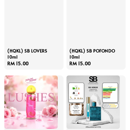
(HQKL) SB LOVERS
(HQKL) SB POFONDO
10ml
10ml
Regular
RM 15.00
Regular
RM 15.00
price
price