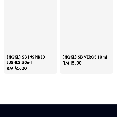
(HQKL) SB INSPIRED
(HQKL) SB VEROS 10ml
LUSHES 30ml
Regular
RM 15.00
Regular
RM 45.00
price
price