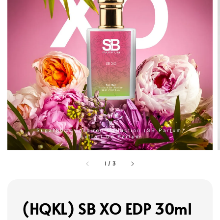
1
/
3
(HQKL) SB XO EDP 30ml