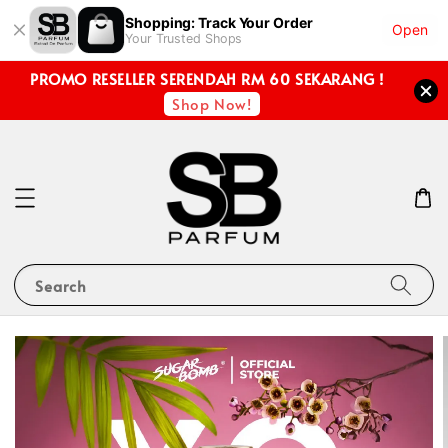
Shopping: Track Your Order
Open
Your Trusted Shops
PROMO RESELLER SERENDAH RM 60 SEKARANG !
Shop Now!
Search