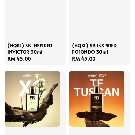
(HQKL) SB INSPIRED
(HQKL) SB INSPIRED
INVICTOR 30ml
POFONDO 30ml
Regular
RM 45.00
Regular
RM 45.00
price
price