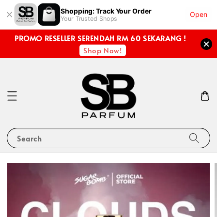
Shopping: Track Your Order
Open
Your Trusted Shops
PROMO RESELLER SERENDAH RM 60 SEKARANG !
Shop Now!
Search