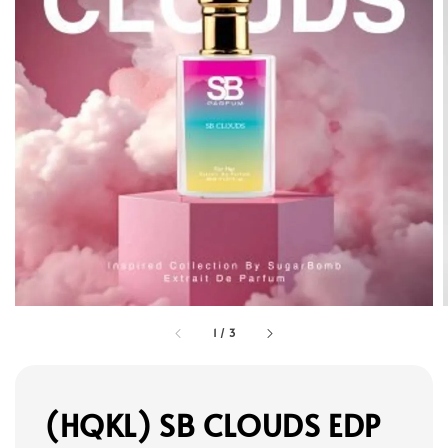
1
/
3
(HQKL) SB CLOUDS EDP