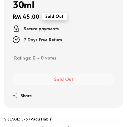
30ml
Regular
RM 45.00
Sold Out
price
Secure payments
7 Days Free Return
Ratings:
0
-
0
votes
Sold Out
Share
SILLAGE: 5/5 (Padu Habis)