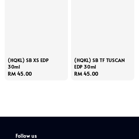
(HQKL) SB XS EDP
(HQKL) SB TF TUSCAN
30ml
EDP 30ml
Regular
RM 45.00
Regular
RM 45.00
price
price
Follow us