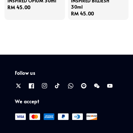
INSPIRED OPIUM 30ml
INSPIRED BILLIESH
30ml
Regular
RM 45.00
Regular
RM 45.00
price
price
Follow us
We accept