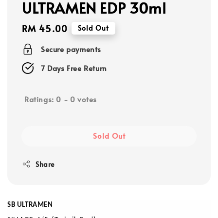
ULTRAMEN EDP 30ml
Regular
RM 45.00
Sold Out
price
Secure payments
7 Days Free Return
Ratings:
0
-
0
votes
Sold Out
Share
SB ULTRAMEN 