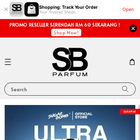
Shopping: Track Your Order
Open
Your Trusted Shops
PROMO RESELLER SERENDAH RM 60 SEKARANG !
Shop Now!
Search
SARAWAK