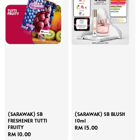
(SARAWAK) SB
(SARAWAK) SB BLUSH
FRESHENER TUTTI
10ml
FRUITY
Regular
RM 15.00
Regular
RM 10.00
price