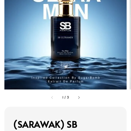
1
/
3
(SARAWAK) SB