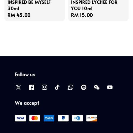
INSPIRED BE MYSELF
INSPIRED LYCHEE FOR
30ml
YOU 10ml
Regular
RM 45.00
Regular
RM 15.00
price
price
Follow us
We accept