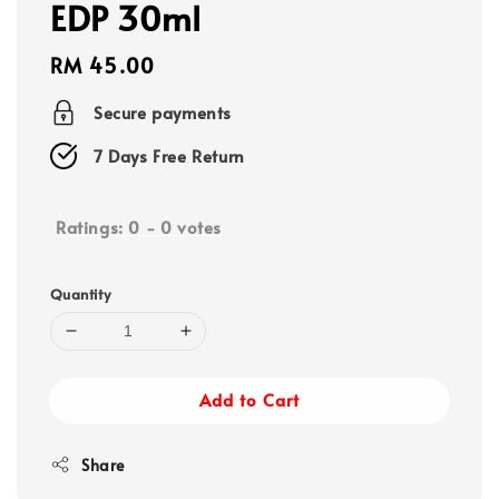
EDP 30ml
Regular
RM 45.00
price
Secure payments
7 Days Free Return
Ratings:
0
-
0
votes
Quantity
Add to Cart
Share