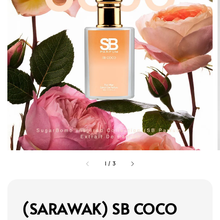
1
/
3
(SARAWAK) SB COCO