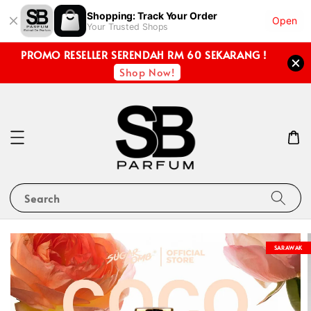
Shopping: Track Your Order
Open
Your Trusted Shops
PROMO RESELLER SERENDAH RM 60 SEKARANG !
Shop Now!
Search
SARAWAK