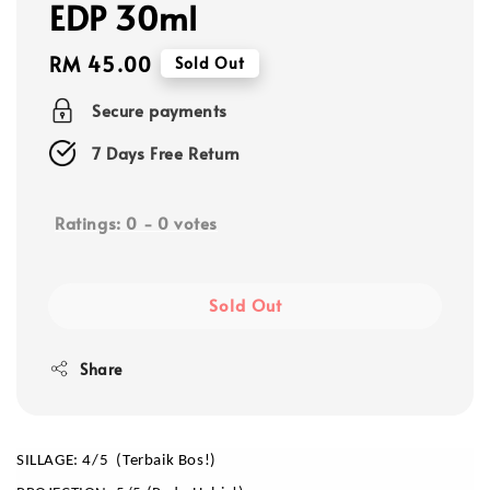
EDP 30ml
Regular
RM 45.00
Sold Out
price
Secure payments
7 Days Free Return
Ratings:
0
-
0
votes
Sold Out
Share
SILLAGE: 4/5  (Terbaik Bos!)