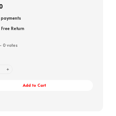
0
e payments
 Free Return
-
0
votes
Add to Cart