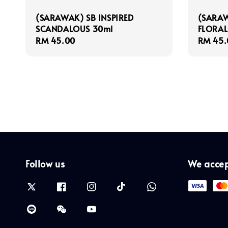
(SARAWAK) SB INSPIRED
(SARAW
SCANDALOUS 30ml
FLORAL
Regular
RM 45.00
Regula
RM 45.
price
price
Follow us
We acce