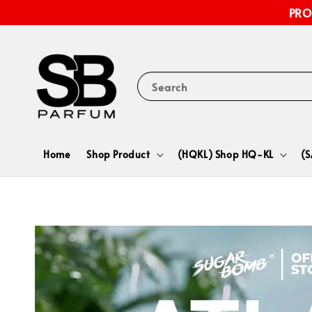
PRO
Search
Home
Shop Product
(HQKL) Shop HQ-KL
(