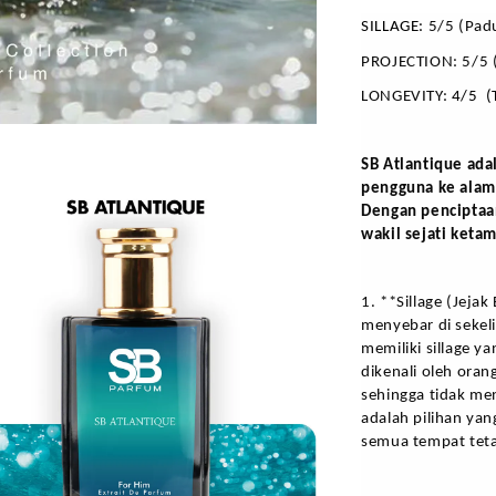
SILLAGE: 
5/5 (Pad
PROJECTION:
5/5 
LONGEVITY: 
4/5  (
SB Atlantique ad
pengguna ke alam 
Dengan penciptaan
wakil sejati keta
1. **Sillage (Jeja
menyebar di sekel
memiliki sillage y
dikenali oleh orang
sehingga tidak men
adalah pilihan ya
semua tempat tetap