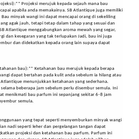
rojeksi):** Projeksi merujuk kepada sejauh mana bau 
apai apabila anda memakainya. SB Atlantique juga memiliki 
. Bau minyak wangi ini dapat mencapai orang di sekeliling 
ang agak jauh, tetapi tetap dalam tahap yang sesuai dan 
t. SB Atlantique menggabungkan aroma mewah yang segar, 
 dan kesegaran yang tak terlupakan Jadi, bau ini juga 
embur dan didekatkan kepada orang lain supaya dapat 
etahanan bau):** Ketahanan bau merujuk kepada berapa 
ngi dapat bertahan pada kulit anda sebelum ia hilang atau 
 Atlantique menunjukkan ketahanan yang sederhana. 
 selama beberapa jam sebelum perlu disembur semula. Ini 
t menikmati bau parfum ini sepanjang sekitar 6-8 jam 
nyembur semula. 
penggunaan yang tepat seperti menyemburkan minyak wangi 
an nadi seperti leher dan pergelangan tangan dapat 
tkan projeksi dan ketahanan bau parfum. Parfum ini 