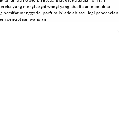
ggunan dan elegen. SB Atlantique juga adalah pilihan 
ereka yang menghargai wangi yang abadi dan memukau. 
 bersifat menggoda, parfum ini adalah satu lagi pencapaian 
eni penciptaan wangian.