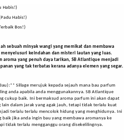
u Habis!)
(Padu Habis!)
Terbaik Bos!)
alah sebuah minyak wangi yang memikat dan membawa 
menyelusuri keindahan dan misteri lautan yang luas. 
 aroma yang penuh daya tarikan, SB Atlantique menjadi 
mpanan yang tak terbatas kerana adanya elemen yang segar.
k Bau):** Sillage merujuk kepada sejauh mana bau parfum 
iling anda apabila anda menggunakannya. SB Atlantique 
ang cukup baik. Ini bermaksud aroma parfum ini akan dapat 
 lain dalam jarak yang agak jauh, tetapi tidak terlalu kuat 
jadi terlalu terlalu mencolok hidung yang menghidunya. Ini 
ng baik jika anda ingin bau yang membawa aromanya ke 
i tidak terlalu mengganggu orang disekelilingnya.