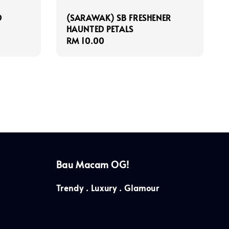
D
(SARAWAK) SB FRESHENER
HAUNTED PETALS
Regular
RM 10.00
price
Bau Macam OG!
Trendy . Luxury . Glamour