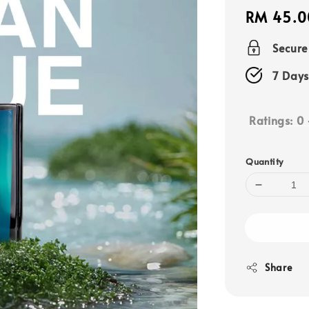
Regular
RM 45.0
price
Secur
7 Days
Ratings:
0
Quantity
Share