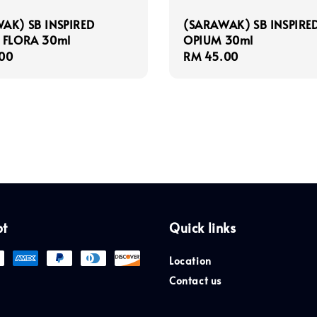
AK) SB INSPIRED
(SARAWAK) SB INSPIRE
 FLORA 30ml
OPIUM 30ml
r
00
Regular
RM 45.00
price
pt
Quick links
Location
Contact us