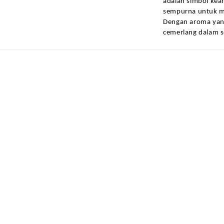
adalah simbol kean
sempurna untuk m
Dengan aroma yang
cemerlang dalam s