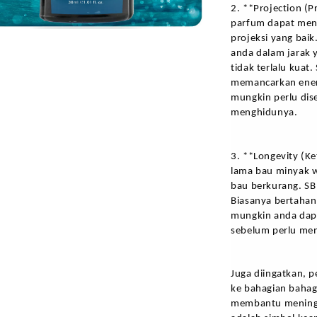
2. **Projection (P
parfum dapat menc
projeksi yang baik
anda dalam jarak y
tidak terlalu kua
memancarkan energi
mungkin perlu dis
menghidunya. 
3. **Longevity (K
lama bau minyak wa
bau berkurang. SB
Biasanya bertahan
mungkin anda dapa
sebelum perlu me
Juga diingatkan, 
ke bahagian bahagi
membantu meningka