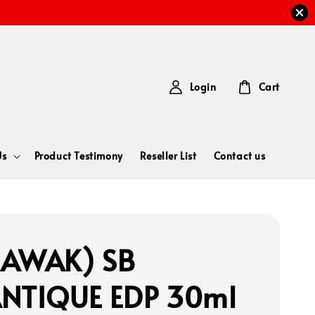
Login
Cart
Us
Product Testimony
Reseller List
Contact us
RAWAK) SB
NTIQUE EDP 30ml