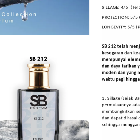
SILLAGE: 4/5  (Ter
PROJECTION: 5/5 
LONGEVITY: 5/5 (P
SB 212 telah menj
kesegaran dan kea
mempunyai elemen
dan daya tarikan 
moden dan yang me
waktu pagi hingg
1. Sillage (Jejak 
permulaannya adal
membangkitkan sem
dan dapat dirasai o
sehingga menggan