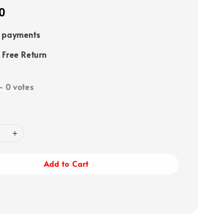
0
e payments
 Free Return
-
0
votes
Add to Cart