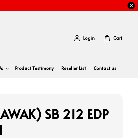
Login
Cart
Us
Product Testimony
Reseller List
Contact us
AWAK) SB 212 EDP
l