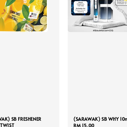
AK) SB FRESHENER
(SARAWAK) SB WHY 10
 TWIST
Regular
RM 15.00