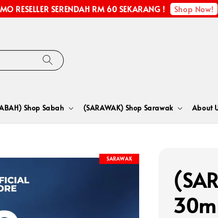
Shop Now!
MO RESELLER SERENDAH RM 60 SEKARANG !
SABAH) Shop Sabah
(SARAWAK) Shop Sarawak
About 
SARAWAK
(SAR
30m