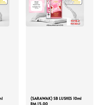
ml
(SARAWAK) SB LUSHES 10ml
Regular
RM 15.00