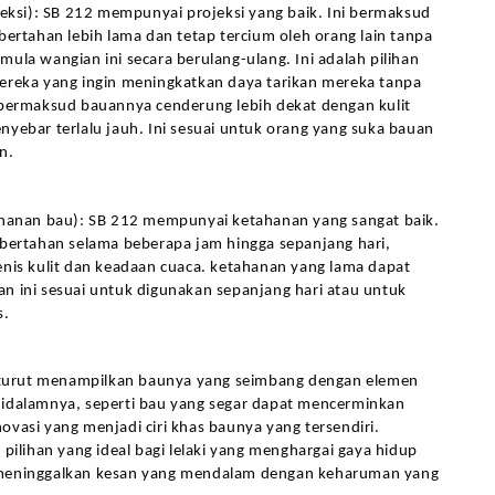
jeksi): SB 212 mempunyai projeksi yang baik. Ini bermaksud 
bertahan lebih lama dan tetap tercium oleh orang lain tanpa 
ula wangian ini secara berulang-ulang. Ini adalah pilihan 
ereka yang ingin meningkatkan daya tarikan mereka tanpa 
 bermaksud bauannya cenderung lebih dekat dengan kulit 
yebar terlalu jauh. Ini sesuai untuk orang yang suka bauan 
n.
ahanan bau): SB 212 mempunyai ketahanan yang sangat baik. 
 bertahan selama beberapa jam hingga sepanjang hari, 
nis kulit dan keadaan cuaca. ketahanan yang lama dapat 
n ini sesuai untuk digunakan sepanjang hari atau untuk 
s.
2 turut menampilkan baunya yang seimbang dengan elemen 
idalamnya, seperti bau yang segar dapat mencerminkan 
vasi yang menjadi ciri khas baunya yang tersendiri. 
 pilihan yang ideal bagi lelaki yang menghargai gaya hidup 
meninggalkan kesan yang mendalam dengan keharuman yang 