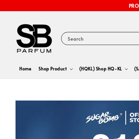
PRO
Search
Home
Shop Product
(HQKL) Shop HQ-KL
(