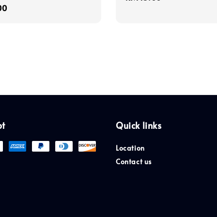
r
00
price
pt
Quick links
Location
Contact us