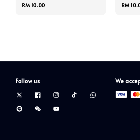
Regular
RM 10.00
Regula
RM 10.
price
price
Follow us
We acce