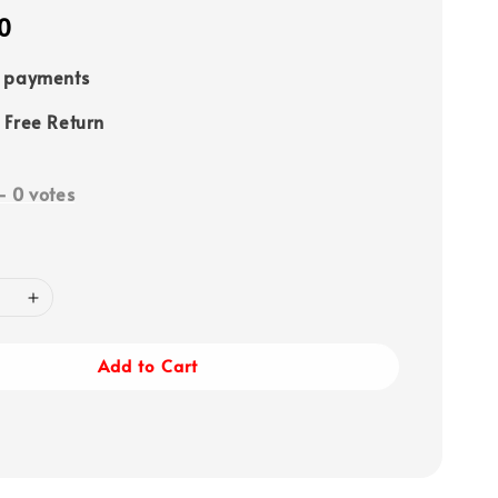
0
e payments
 Free Return
-
0
votes
Add to Cart