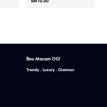
Regular
RM 10.00
price
Bau Macam OG!
Trendy . Luxury . Glamour