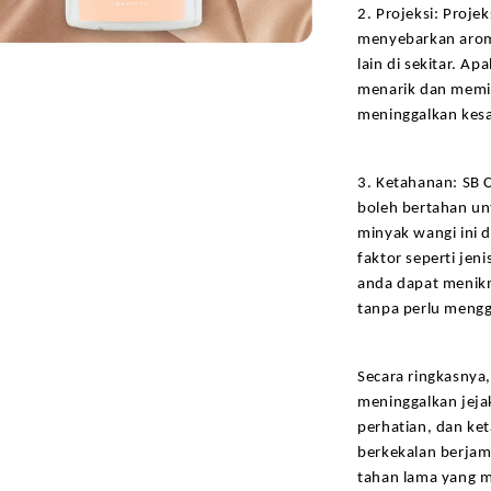
2. Projeksi: Proje
menyebarkan aroma
lain di sekitar. A
menarik dan memik
meninggalkan kesa
3. Ketahanan: SB 
boleh bertahan un
minyak wangi ini d
faktor seperti jen
anda dapat menikm
tanpa perlu mengg
Secara ringkasnya
meninggalkan jeja
perhatian, dan ke
berkekalan berjam-
tahan lama yang m