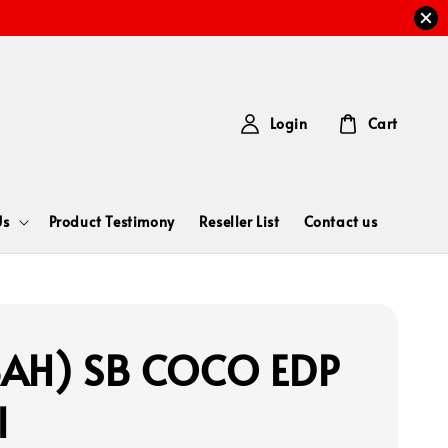
Login
Cart
Us
Product Testimony
Reseller List
Contact us
AH) SB COCO EDP
l