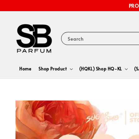
PRO
Search
Home
Shop Product
(HQKL) Shop HQ-KL
(