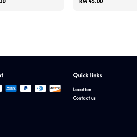
r
00
Regular
RM 45.00
price
pt
Quick links
Location
Contact us