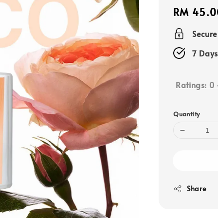
Regular
RM 45.0
price
Secur
7 Days
Ratings:
0
Quantity
Share