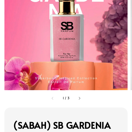
1
/
3
(SABAH) SB GARDENIA