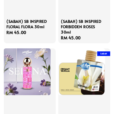
(SABAH) SB INSPIRED
(SABAH) SB INSPIRED
FLORAL FLORA 30ml
FORBIDDEN ROSES
30ml
Regular
RM 45.00
Regular
RM 45.00
price
price
SABAH