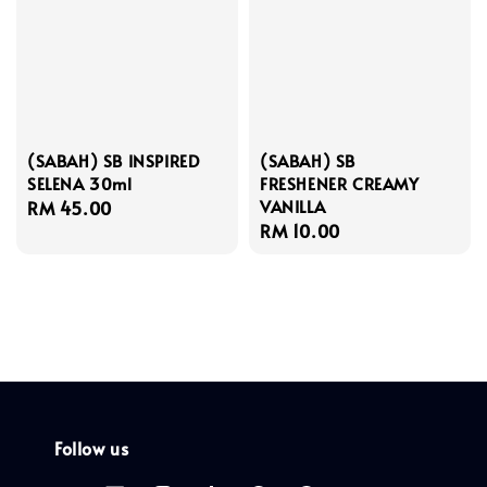
(SABAH) SB INSPIRED
(SABAH) SB
SELENA 30ml
FRESHENER CREAMY
VANILLA
Regular
RM 45.00
Regular
RM 10.00
price
price
Follow us