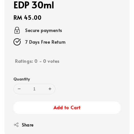
EDP 30ml
Regular
RM 45.00
price
Secure payments
7 Days Free Return
Ratings:
0
-
0
votes
Quantity
Add to Cart
Share