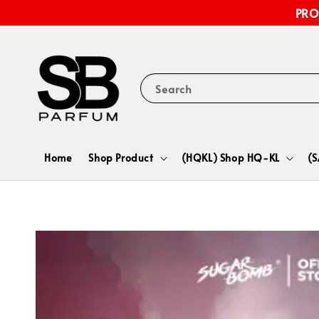
PRO
Search
Home
Shop Product
(HQKL) Shop HQ-KL
(