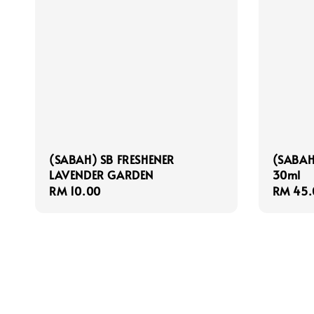
(SABAH) SB FRESHENER
(SABAH
LAVENDER GARDEN
30ml
Regular
RM 10.00
Regula
RM 45.
price
price