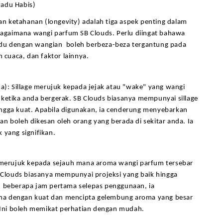
adu Habis)
 dan ketahanan (longevity) adalah tiga aspek penting dalam 
aimana wangi parfum SB Clouds. Perlu diingat bahawa 
du dengan wangian  boleh berbeza-beza tergantung pada 
n cuaca, dan faktor lainnya. 
ma): Sillage merujuk kepada jejak atau "wake" yang wangi 
ketika anda bergerak. SB Clouds biasanya mempunyai sillage 
ngga kuat. Apabila digunakan, ia cenderung menyebarkan 
n boleh dikesan oleh orang yang berada di sekitar anda. Ia 
 yang signifikan.
i merujuk kepada sejauh mana aroma wangi parfum tersebar 
B Clouds biasanya mempunyai projeksi yang baik hingga 
m beberapa jam pertama selepas penggunaan, ia 
a dengan kuat dan mencipta gelembung aroma yang besar 
. Ini boleh memikat perhatian dengan mudah.