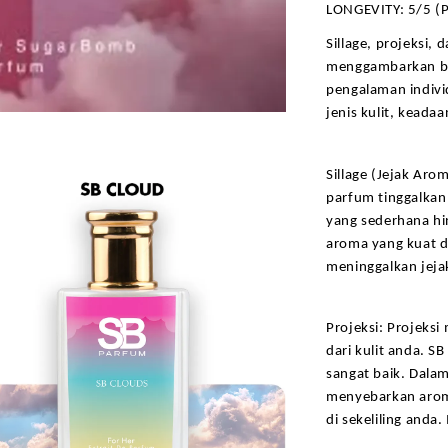
LONGEVITY: 5/5 (P
Sillage, projeksi,
menggambarkan bag
pengalaman indivi
jenis kulit, keadaa
Sillage (Jejak Aro
parfum tinggalkan 
yang sederhana hi
aroma yang kuat da
meninggalkan jejak
Projeksi: Projeks
dari kulit anda. S
sangat baik. Dala
menyebarkan arom
di sekeliling anda