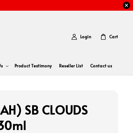
Login
Cart
Us
Product Testimony
Reseller List
Contact us
AH) SB CLOUDS
30ml