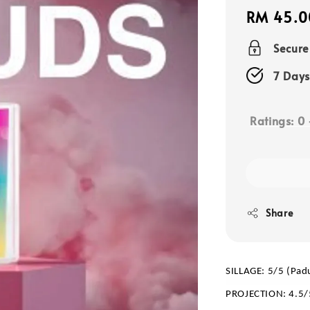
Regular
RM 45.0
price
Secur
7 Days
Ratings:
0
Share
SILLAGE: 5/5 (Pad
PROJECTION: 4.5/