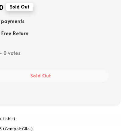
0
Sold Out
e payments
 Free Return
-
0
votes
Sold Out
u Habis)
5 (Gempak Gila!)