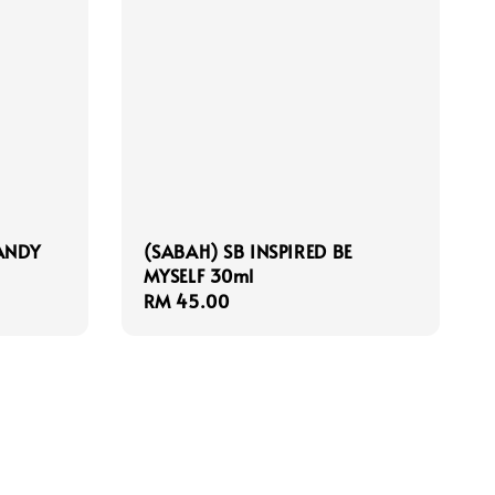
CANDY
(SABAH) SB INSPIRED BE
MYSELF 30ml
Regular
RM 45.00
price