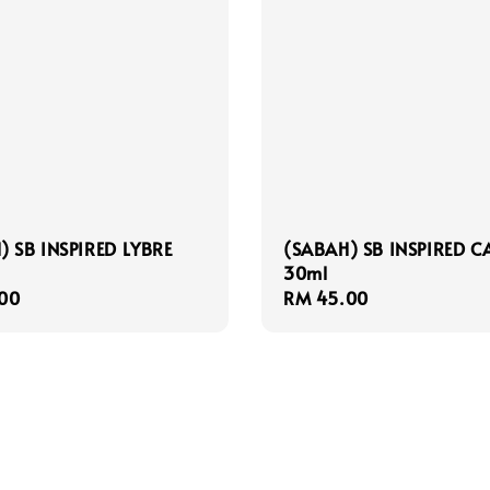
) SB INSPIRED LYBRE
(SABAH) SB INSPIRED 
30ml
r
00
Regular
RM 45.00
price