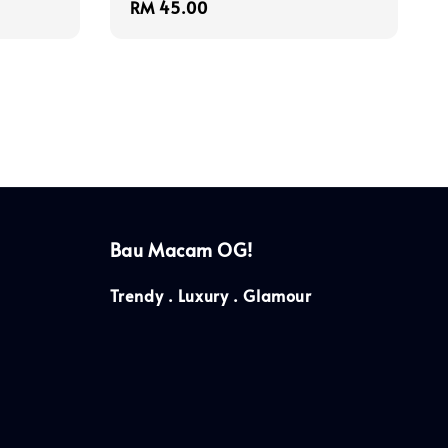
Regular
RM 45.00
price
Bau Macam OG!
Trendy . Luxury . Glamour