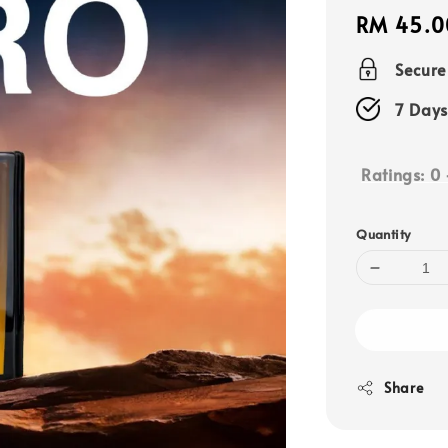
Regular
RM 45.0
price
Secur
7 Days
Ratings:
0
Quantity
Share