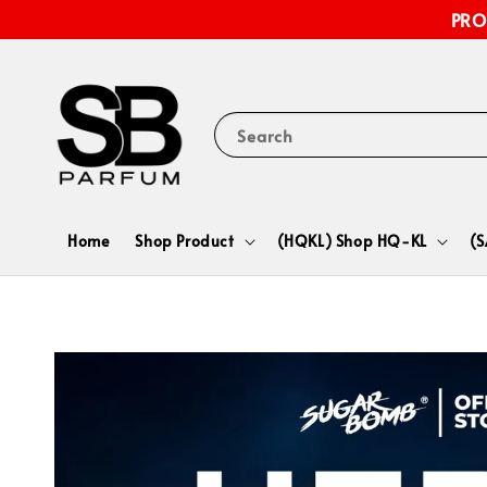
PRO
Search
Home
Shop Product
(HQKL) Shop HQ-KL
(