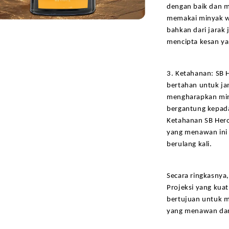
dengan baik dan me
memakai minyak wan
bahkan dari jarak
mencipta kesan ya
3. Ketahanan: SB 
bertahan untuk ja
mengharapkan minya
bergantung kepada 
Ketahanan SB Her
yang menawan ini 
berulang kali.
Secara ringkasnya
Projeksi yang kuat
bertujuan untuk m
yang menawan dan