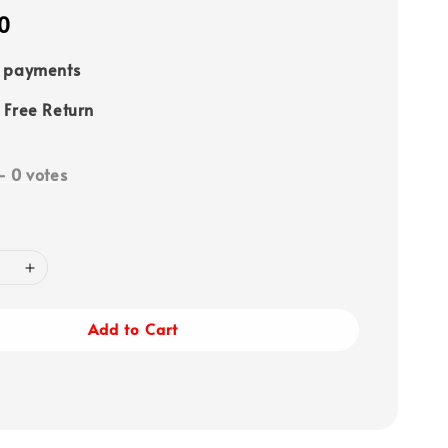
0
e payments
 Free Return
-
0
votes
Add to Cart