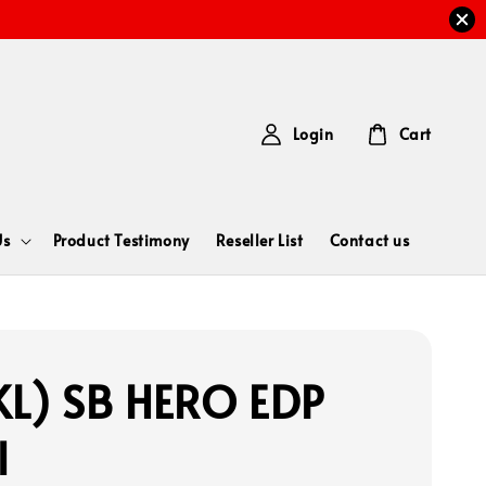
Login
Cart
Us
Product Testimony
Reseller List
Contact us
L) SB HERO EDP
l