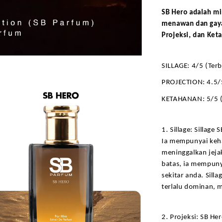
SB Hero adalah mi
menawan dan gaya 
Projeksi, dan Ket
SILLAGE: 4/5 (Terb
PROJECTION: 4.5/
KETAHANAN: 5/5 (
1. Sillage: Sillag
Ia mempunyai keha
meninggalkan jeja
batas, ia mempunya
sekitar anda. Sill
terlalu dominan, m
2. Projeksi: SB H