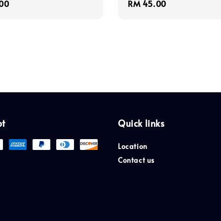
r
00
Regular
RM 45.00
price
pt
Quick links
Location
Contact us