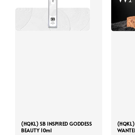
(HQKL) SB INSPIRED GODDESS
(HQKL)
BEAUTY 10ml
WANTE