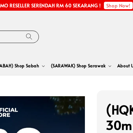
Shop Now!
MO RESELLER SERENDAH RM 60 SEKARANG !
SABAH) Shop Sabah
(SARAWAK) Shop Sarawak
About 
(HQK
30m