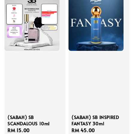
(SABAH) SB
(SABAH) SB INSPIRED
SCANDALOUS 10ml
FANTASY 30ml
Regular
RM 15.00
Regular
RM 45.00