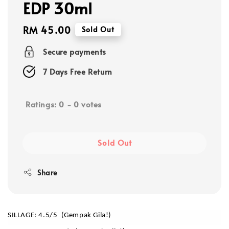
EDP 30ml
Regular
RM 45.00
Sold Out
price
Secure payments
7 Days Free Return
Ratings:
0
-
0
votes
Sold Out
Share
SILLAGE: 4.5/5  (Gempak Gila!)