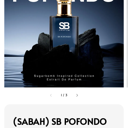
1
/
3
(SABAH) SB POFONDO