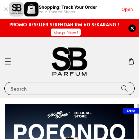
Shopping: Track Your Order
Open
Your Trusted Shops
PROMO RESELLER SERENDAH RM 60 SEKARANG !
Shop Now!
Search
SABAH